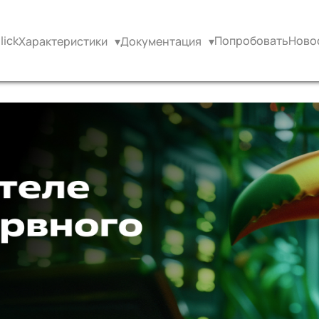
ick
Попробовать
Ново
Характеристики
▾
Документация
▾