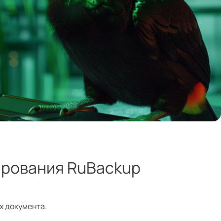
ирования RuBackup
х документа.