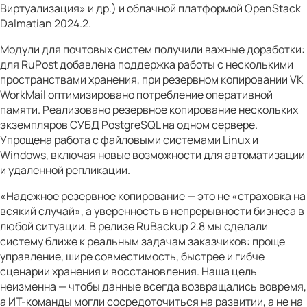
Виртуализация» и др.) и облачной платформой OpenStack
Dalmatian 2024.2.
Модули для почтовых систем получили важные доработки:
для RuPost добавлена поддержка работы с несколькими
пространствами хранения, при резервном копировании VK
WorkMail оптимизировано потребление оперативной
памяти. Реализовано резервное копирование нескольких
экземпляров СУБД PostgreSQL на одном сервере.
Упрощена работа с файловыми системами Linux и
Windows, включая новые возможности для автоматизации
и удаленной репликации.
«Надежное резервное копирование — это не «страховка на
всякий случай», а уверенность в непрерывности бизнеса в
любой ситуации. В релизе RuBackup 2.8 мы сделали
систему ближе к реальным задачам заказчиков: проще
управление, шире совместимость, быстрее и гибче
сценарии хранения и восстановления. Наша цель
неизменна — чтобы данные всегда возвращались вовремя,
а ИТ-команды могли сосредоточиться на развитии, а не на