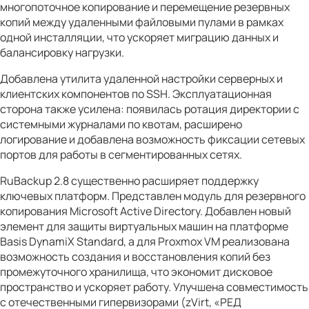
многопоточное копирование и перемещение резервных
копий между удаленными файловыми пулами в рамках
одной инсталляции, что ускоряет миграцию данных и
балансировку нагрузки.
Добавлена утилита удаленной настройки серверных и
клиентских компонентов по SSH. Эксплуатационная
сторона также усилена: появилась ротация директории с
системными журналами по квотам, расширено
логирование и добавлена возможность фиксации сетевых
портов для работы в сегментированных сетях.
RuBackup 2.8 существенно расширяет поддержку
ключевых платформ. Представлен модуль для резервного
копирования Microsoft Active Directory. Добавлен новый
элемент для защиты виртуальных машин на платформе
Basis DynamiX Standard, а для Proxmox VM реализована
возможность создания и восстановления копий без
промежуточного хранилища, что экономит дисковое
пространство и ускоряет работу. Улучшена совместимость
с отечественными гипервизорами (zVirt, «РЕД