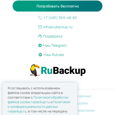
Попробовать бесплатно
+7 (495) 369-48-90
info@rubackup.ru
Поддержка
Наш Telegram
Наш Rutube
Я соглашаюсь с использованием
файлов cookie владельцем сайта в
Политика конфиденциальности данных
соответствии с
Политикой обработки
файлов сookie rubackup.ru
и
Политикой
Политика обработки файлов cookie
о конфиденциальности данных
Сведения об аккредитованной IT-компании
rubackup.ru
, в том числе на передачу