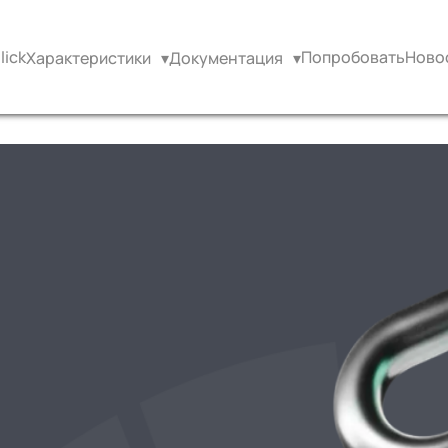
ick
Попробовать
Ново
Характеристики
▾
Документация
▾