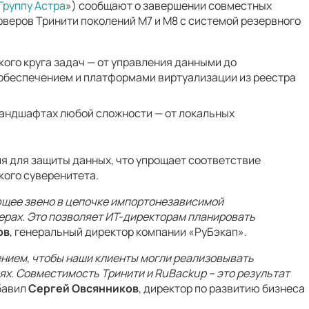
Группу Астра
») сообщают о завершении совместных
веров Тринити поколений М7 и М8 с системой резервного
ого круга задач — от управления данными до
беспечением и платформами виртуализации из реестра
ландшафтах любой сложности — от локальных
я для защиты данных, что упрощает соответствие
кого суверенитета.
ающее звено в цепочке импортонезависимой
верах. Это позволяет ИТ-директорам планировать
ов
, генеральный директор компании «РуБэкап».
нием, чтобы наши клиенты могли реализовывать
ях. Совместимость Тринити и RuBackup – это результат
обавил
Сергей Овсянников
, директор по развитию бизнеса