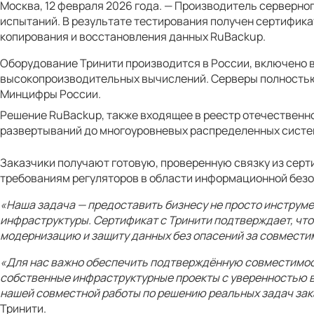
Москва, 12 февраля 2026 года. — Производитель серверно
испытаний. В результате тестирования получен сертифик
копирования и восстановления данных RuBackup.
Оборудование Тринити производится в России, включено в
высокопроизводительных вычислений. Серверы полностью
Минцифры России.
Решение RuBackup, также входящее в реестр отечественн
развертываний до многоуровневых распределенных систе
Заказчики получают готовую, проверенную связку из сер
требованиям регуляторов в области информационной безо
«Наша задача — предоставить бизнесу не просто инструм
инфраструктуры. Сертификат с Тринити подтверждает, что
модернизацию и защиту данных без опасений за совмести
«Для нас важно обеспечить подтверждённую совместимос
собственные инфраструктурные проекты с уверенностью в 
нашей совместной работы по решению реальных задач зак
Тринити.